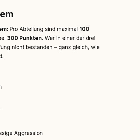
tem
tem
: Pro Abteilung sind maximal
100
bei
300 Punkten
. Wer in einer der drei
rüfung nicht bestanden – ganz gleich, wie
d.
n
r
sige Aggression