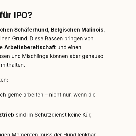
für IPO?
chen Schäferhund
,
Belgischen Malinois
,
inen Grund. Diese Rassen bringen von
he
Arbeitsbereitschaft
und einen
ssen und Mischlinge können aber genauso
 mithalten.
ten:
ch gerne arbeiten – nicht nur, wenn die
ztrieb
sind im Schutzdienst keine Kür,
ssigen Momenten muss der Hund lenkbar