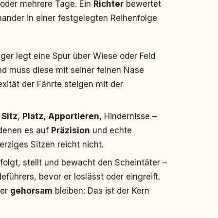
n oder mehrere Tage. Ein
Richter
bewertet
inander in einer festgelegten Reihenfolge
eger legt eine Spur über Wiese oder Feld
nd muss diese mit seiner feinen Nase
ität der Fährte steigen mit der
,
Sitz
,
Platz
,
Apportieren
, Hindernisse –
 denen es auf
Präzision
und echte
ziges Sitzen reicht nicht.
folgt, stellt und bewacht den Scheintäter –
hrers, bevor er loslässt oder eingreift.
mer
gehorsam
bleiben: Das ist der Kern