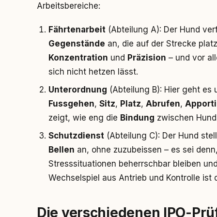
Arbeitsbereiche:
Fährtenarbeit
(Abteilung A): Der Hund ver
Gegenstände
an, die auf der Strecke plat
Konzentration
und
Präzision
– und vor all
sich nicht hetzen lässt.
Unterordnung
(Abteilung B): Hier geht es
Fussgehen
,
Sitz
,
Platz
,
Abrufen
,
Apport
zeigt, wie eng die
Bindung
zwischen Hund u
Schutzdienst
(Abteilung C): Der Hund stel
Bellen
an, ohne zuzubeissen – es sei denn, de
Stresssituationen beherrschbar bleiben un
Wechselspiel aus Antrieb und Kontrolle ist 
Die verschiedenen IPO-Prü