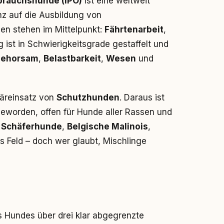
brauchshunde (IPO)
ist eine weltweit
anz auf die Ausbildung von
inen stehen im Mittelpunkt:
Fährtenarbeit
,
g ist in Schwierigkeitsgrade gestaffelt und
ehorsam
,
Belastbarkeit
,
Wesen
und
itäreinsatz von
Schutzhunden
. Daraus ist
eworden, offen für Hunde aller Rassen und
 Schäferhunde
,
Belgische Malinois
,
 Feld – doch wer glaubt, Mischlinge
 Hundes über drei klar abgegrenzte