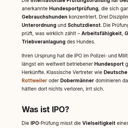
Die
Internationale Prüfungsordnung für Ge
anerkannte
Hundesportprüfung
, die sich g
Gebrauchshunden
konzentriert. Drei Diszipl
Unterordnung
und
Schutzdienst
. Die Prüfun
prüft, was wirklich zählt –
Arbeitsfähigkeit
,
G
Triebveranlagung
des Hundes.
Ihren Ursprung hat die IPO im Polizei- und Mil
längst ein weltweit betriebener
Hundesport
g
Herkünfte. Klassische Vertreter wie
Deutsche
Rottweiler
oder
Dobermänner
dominieren das
hätten dort nichts verloren, irrt sich.
Was ist IPO?
Die
IPO
-Prüfung misst die
Vielseitigkeit
eines