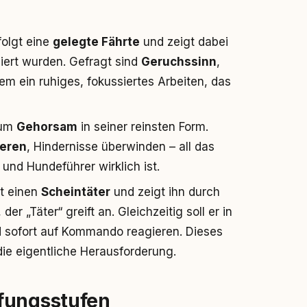
folgt eine
gelegte Fährte
und zeigt dabei
ziert wurden. Gefragt sind
Geruchssinn
,
em ein ruhiges, fokussiertes Arbeiten, das
 um
Gehorsam
in seiner reinsten Form.
ieren
, Hindernisse überwinden – all das
nd Hundeführer wirklich ist.
lt einen
Scheintäter
und zeigt ihn durch
r „Täter“ greift an. Gleichzeitig soll er in
d sofort auf Kommando reagieren. Dieses
die eigentliche Herausforderung.
fungsstufen