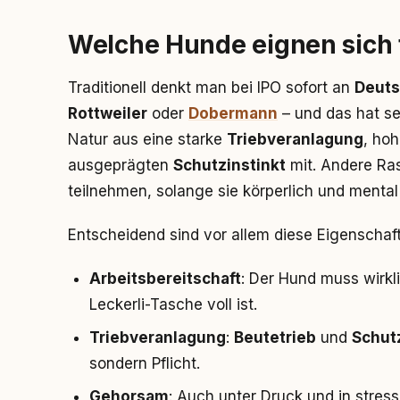
Welche Hunde eignen sich 
Traditionell denkt man bei IPO sofort an
Deuts
Rottweiler
oder
Dobermann
– und das hat se
Natur aus eine starke
Triebveranlagung
, ho
ausgeprägten
Schutzinstinkt
mit. Andere Ra
teilnehmen, solange sie körperlich und mental
Entscheidend sind vor allem diese Eigenschaf
Arbeitsbereitschaft
: Der Hund muss wirkli
Leckerli-Tasche voll ist.
Triebveranlagung
:
Beutetrieb
und
Schut
sondern Pflicht.
Gehorsam
: Auch unter Druck und in stre