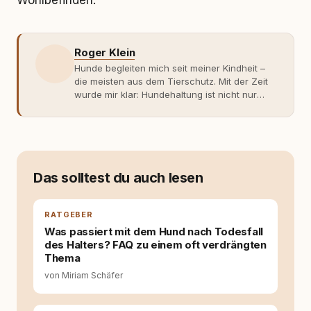
Wohlbefinden.
Roger Klein
Hunde begleiten mich seit meiner Kindheit –
die meisten aus dem Tierschutz. Mit der Zeit
wurde mir klar: Hundehaltung ist nicht nur
Gefühl, sondern Verantwortung und
Fachwissen. Der Wendepunkt kam mit meinem
ersten Welpen. Plötzlich reichte Erfahrung
allein nicht mehr. Ich begann mich intensiv mit
Verhaltensbiologie, Trainingsethik und
moderner Hundeerziehung
Das solltest du auch lesen
auseinanderzusetzen. Nach meiner Erfahrung
entsteht echte Bindung dort, wo Verständnis
Wissen ersetzt – nicht umgekehrt. Aus dieser
RATGEBER
Entwicklung entstand rundum.dog – ein
Was passiert mit dem Hund nach Todesfall
Wissens- und Serviceportal für
des Halters? FAQ zu einem oft verdrängten
Hundehalter:innen in Deutschland, Österreich
Thema
und der Schweiz. Meine Überzeugung:
von Miriam Schäfer
Tierschutz beginnt mit Wissen. Wer seinen
Hund versteht, trifft bessere Entscheidungen –
für ein Zusammenleben, das beiden guttut.