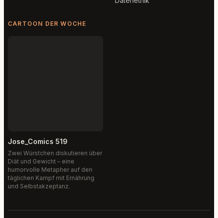
Datenethik
CARTOON DER WOCHE
Jose_Comics 519
Zwei Würstchen diskutieren über
Diät und Gewicht – eine
humorvolle Metapher auf den
täglichen Kampf mit Ernährung
und Selbstakzeptanz.