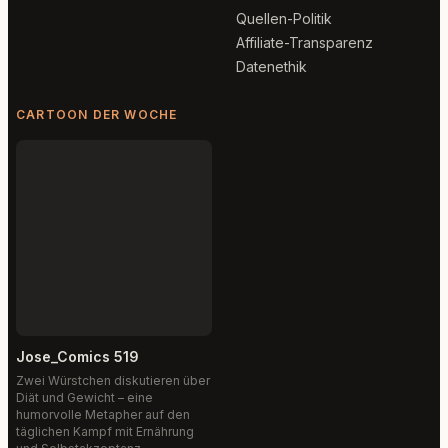
Quellen-Politik
Affiliate-Transparenz
Datenethik
CARTOON DER WOCHE
Jose_Comics 519
Zwei Würstchen diskutieren über
Diät und Gewicht – eine
humorvolle Metapher auf den
täglichen Kampf mit Ernährung