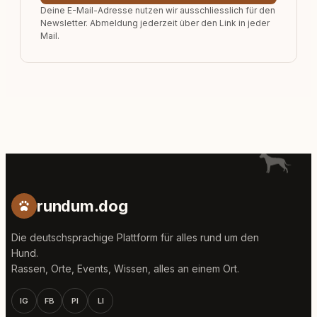
Deine E-Mail-Adresse nutzen wir ausschliesslich für den
Newsletter. Abmeldung jederzeit über den Link in jeder
Mail.
rundum.dog
Die deutschsprachige Plattform für alles rund um den
Hund.
Rassen, Orte, Events, Wissen, alles an einem Ort.
IG
FB
PI
LI