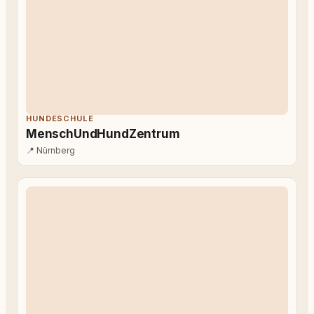
HUNDESCHULE
MenschUndHundZentrum
📍
Nürnberg