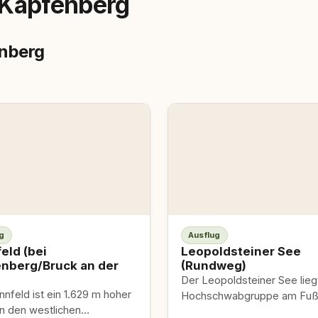
 Kapfenberg
enberg
g
Ausflug
eld (bei
Leopoldsteiner See
nberg/Bruck an der
(Rundweg)
Der Leopoldsteiner See liegt
nfeld ist ein 1.629 m hoher
Hochschwabgruppe am Fuß
in den westlichen
Seemauer und bietet einen