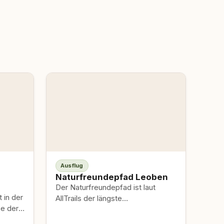
Ausflug
Naturfreundepfad Leoben
Der Naturfreundepfad ist laut
 in der
AllTrails der längste
e der
hundefreundliche Wanderweg in
der Region Leoben mit rund 8 km