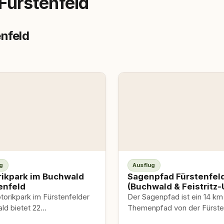
Fürstenfeld
enfeld
g
Ausflug
ikpark im Buchwald
Sagenpfad Fürstenfel
enfeld
(Buchwald & Feistritz-
torikpark im Fürstenfelder
Der Sagenpfad ist ein 14 km
ld bietet 22
Themenpfad von der Fürste
ngsstationen auf einem
Pfeilburg durch den