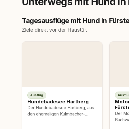
Unterwegs mit Hund in 
Tagesausflüge mit Hund in Fürst
Ziele direkt vor der Haustür.
Ausflug
Ausflu
Hundebadesee Hartberg
Motor
Fürst
Der Hundebadesee Hartberg, aus
Der Mo
den ehemaligen Kulmbacher-
Buchwa
Teichen entstanden, gilt als erster
Bewegu
eingezäunter Hundeschwimmteich