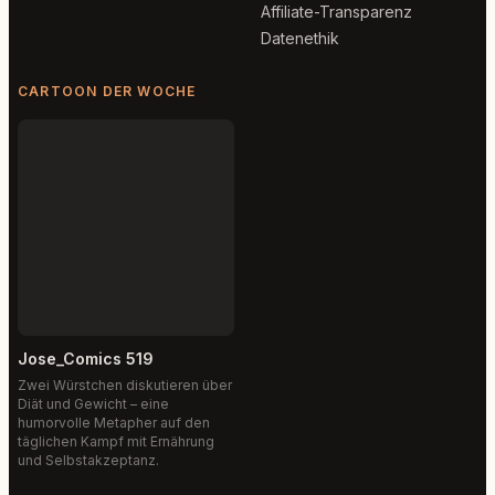
Affiliate-Transparenz
Datenethik
CARTOON DER WOCHE
Jose_Comics 519
Zwei Würstchen diskutieren über
Diät und Gewicht – eine
humorvolle Metapher auf den
täglichen Kampf mit Ernährung
und Selbstakzeptanz.