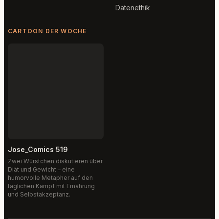
Datenethik
CARTOON DER WOCHE
Jose_Comics 519
Zwei Würstchen diskutieren über
Diät und Gewicht – eine
humorvolle Metapher auf den
täglichen Kampf mit Ernährung
und Selbstakzeptanz.