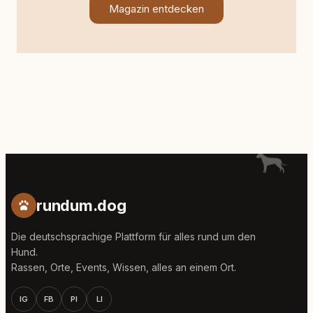
Magazin entdecken
rundum.dog
Die deutschsprachige Plattform für alles rund um den
Hund.
Rassen, Orte, Events, Wissen, alles an einem Ort.
IG
FB
PI
LI