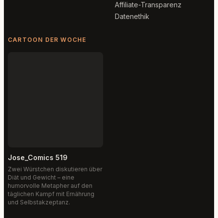
Affiliate-Transparenz
Datenethik
CARTOON DER WOCHE
Jose_Comics 519
Zwei Würstchen diskutieren über
Diät und Gewicht – eine
humorvolle Metapher auf den
täglichen Kampf mit Ernährung
und Selbstakzeptanz.