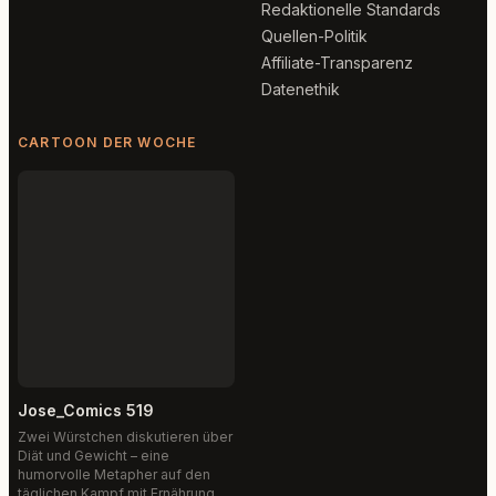
Redaktionelle Standards
Quellen-Politik
Affiliate-Transparenz
Datenethik
CARTOON DER WOCHE
Jose_Comics 519
Zwei Würstchen diskutieren über
Diät und Gewicht – eine
humorvolle Metapher auf den
täglichen Kampf mit Ernährung