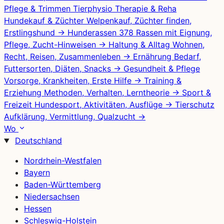
Pflege & Trimmen
Tierphysio
Therapie & Reha
Hundekauf & Züchter
Welpenkauf, Züchter finden,
Erstlingshund
→
Hunderassen
378 Rassen mit Eignung,
Pflege, Zucht-Hinweisen
→
Haltung & Alltag
Wohnen,
Recht, Reisen, Zusammenleben
→
Ernährung
Bedarf,
Futtersorten, Diäten, Snacks
→
Gesundheit & Pflege
Vorsorge, Krankheiten, Erste Hilfe
→
Training &
Erziehung
Methoden, Verhalten, Lerntheorie
→
Sport &
Freizeit
Hundesport, Aktivitäten, Ausflüge
→
Tierschutz
Aufklärung, Vermittlung, Qualzucht
→
Wo
Deutschland
Nordrhein-Westfalen
Bayern
Baden-Württemberg
Niedersachsen
Hessen
Schleswig-Holstein