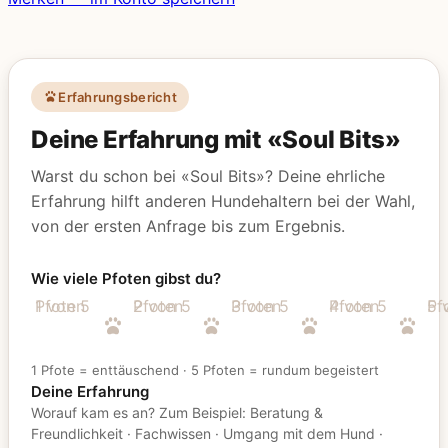
Erfahrungsbericht
Deine Erfahrung mit «Soul Bits»
Warst du schon bei «Soul Bits»? Deine ehrliche
Erfahrung hilft anderen Hundehaltern bei der Wahl,
von der ersten Anfrage bis zum Ergebnis.
Wie viele Pfoten gibst du?
1 von 5 Pfoten
2 von 5 Pfoten
3 von 5 Pfoten
4 von 5 Pfoten
5 von
1 Pfote = enttäuschend
·
5 Pfoten = rundum begeistert
Deine Erfahrung
Worauf kam es an? Zum Beispiel: Beratung &
Freundlichkeit
·
Fachwissen
·
Umgang mit dem Hund
·