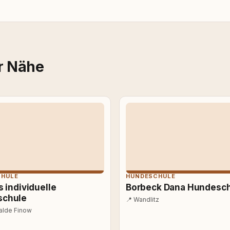
r Nähe
CHULE
HUNDESCHULE
s individuelle
Borbeck Dana Hundesc
schule
📍
Wandlitz
lde Finow