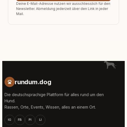
Deine E-Mail-Adresse nutzen wir ausschliesslich für den
Newsletter. Abmeldung jederzeit über den Link in jeder
Mail.
rundum.dog
Die deutschsprachige Plattform für alles rund um den
Hund.
Rassen, Orte, Events, Wissen, alles an einem Ort.
IG
FB
PI
LI