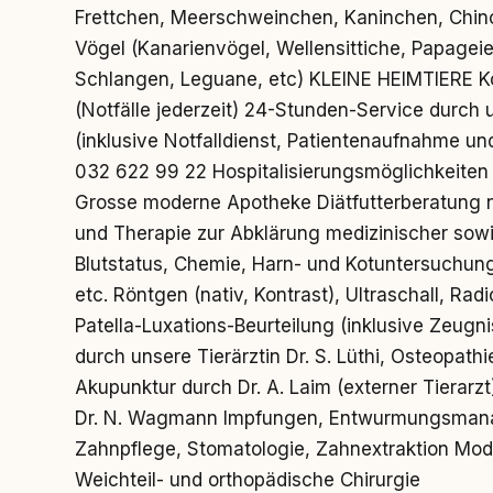
Frettchen, Meerschweinchen, Kaninchen, Chinc
Vögel (Kanarienvögel, Wellensittiche, Papageien
Schlangen, Leguane, etc) KLEINE HEIMTIERE K
(Notfälle jederzeit) 24-Stunden-Service durch
(inklusive Notfalldienst, Patientenaufnahme und
032 622 99 22 Hospitalisierungsmöglichkeiten
Grosse moderne Apotheke Diätfutterberatung n
und Therapie zur Abklärung medizinischer sowie
Blutstatus, Chemie, Harn- und Kotuntersuchung,
etc. Röntgen (nativ, Kontrast), Ultraschall, Ra
Patella-Luxations-Beurteilung (inklusive Zeugni
durch unsere Tierärztin Dr. S. Lüthi, Osteopath
Akupunktur durch Dr. A. Laim (externer Tierarzt
Dr. N. Wagmann Impfungen, Entwurmungsmana
Zahnpflege, Stomatologie, Zahnextraktion Mode
Weichteil- und orthopädische Chirurgie