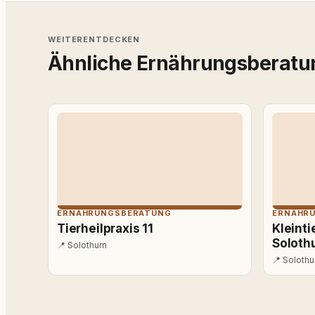
WEITERENTDECKEN
Ähnliche Ernährungsberatun
ERNÄHRUNGSBERATUNG
ERNÄHR
Tierheilpraxis 11
Kleinti
Soloth
📍
Solothurn
📍
Solothu