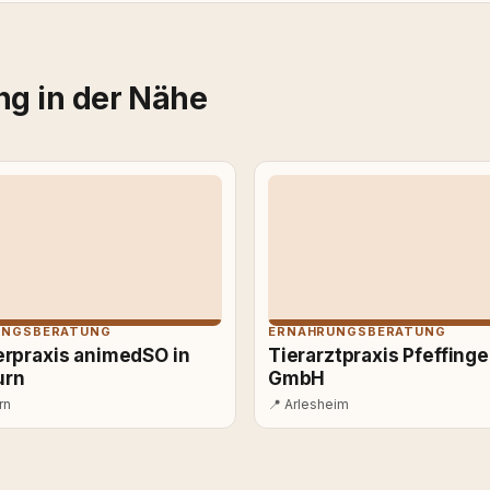
g in der Nähe
UNGSBERATUNG
ERNÄHRUNGSBERATUNG
erpraxis animedSO in
Tierarztpraxis Pfeffing
urn
GmbH
rn
📍
Arlesheim