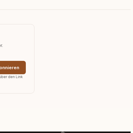
r.
onnieren
über den Link