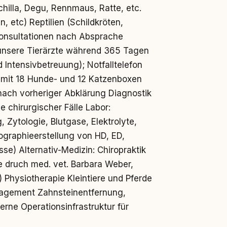
hilla, Degu, Rennmaus, Ratte, etc.
, etc) Reptilien (Schildkröten,
onsultationen nach Absprache
 unsere Tierärzte während 365 Tagen
 Intensivbetreuung); Notfalltelefon
 mit 18 Hunde- und 12 Katzenboxen
ach vorheriger Abklärung Diagnostik
 chirurgischer Fälle Labor:
 Zytologie, Blutgase, Elektrolyte,
diographieerstellung von HD, ED,
sse) Alternativ-Medizin: Chiropraktik
ie druch med. vet. Barbara Weber,
) Physiotherapie Kleintiere und Pferde
gement Zahnsteinentfernung,
rne Operationsinfrastruktur für