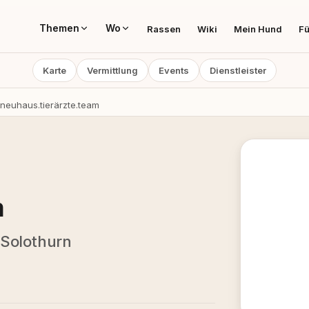
Themen
Wo
Rassen
Wiki
Mein Hund
Fü
Karte
Vermittlung
Events
Dienstleister
neuhaus.tierärzte.team
m
 Solothurn