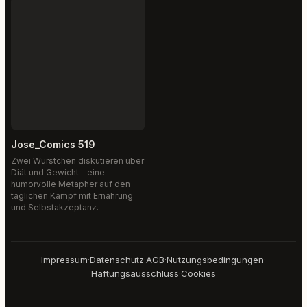
Jose_Comics 519
Zwei Würstchen diskutieren über
Diät und Gewicht – eine
humorvolle Metapher auf den
täglichen Kampf mit Ernährung
und Selbstakzeptanz.
Impressum
·
Datenschutz
·
AGB
·
Nutzungsbedingungen
·
Haftungsausschluss
·
Cookies