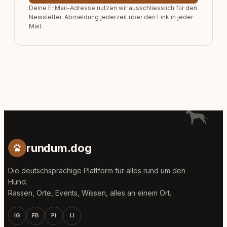
Deine E-Mail-Adresse nutzen wir ausschliesslich für den
Newsletter. Abmeldung jederzeit über den Link in jeder
Mail.
rundum.dog
Die deutschsprachige Plattform für alles rund um den
Hund.
Rassen, Orte, Events, Wissen, alles an einem Ort.
IG
FB
PI
LI