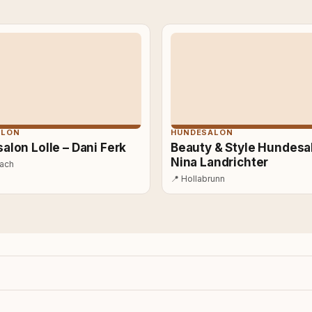
ALON
HUNDESALON
lon Lolle – Dani Ferk
Beauty & Style Hundesa
Nina Landrichter
ach
📍
Hollabrunn