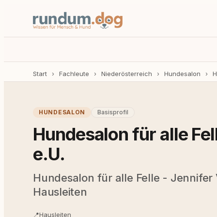
Start
›
Fachleute
›
Niederösterreich
›
Hundesalon
›
H
HUNDESALON
Basisprofil
Hundesalon für alle Fel
e.U.
Hundesalon für alle Felle - Jennifer 
Hausleiten
📍
Hausleiten