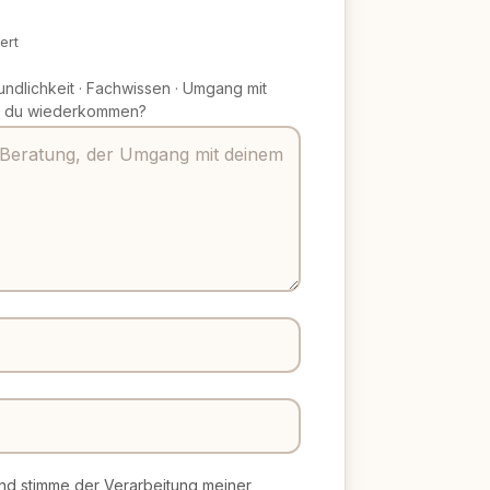
ert
undlichkeit
·
Fachwissen
·
Umgang mit
 du wiederkommen?
d stimme der Verarbeitung meiner