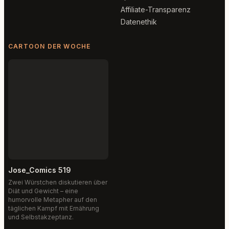
Affiliate-Transparenz
Datenethik
CARTOON DER WOCHE
Jose_Comics 519
Zwei Würstchen diskutieren über
Diät und Gewicht – eine
humorvolle Metapher auf den
täglichen Kampf mit Ernährung
und Selbstakzeptanz.