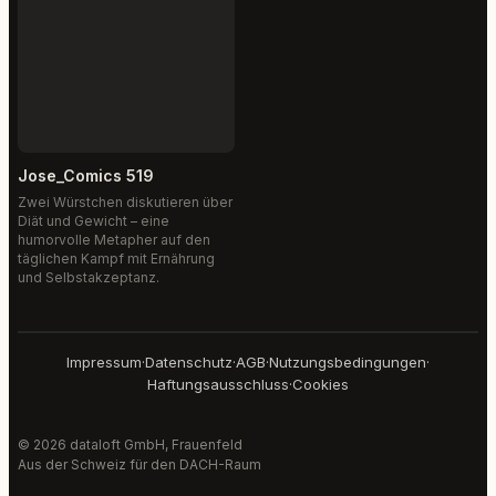
Jose_Comics 519
Zwei Würstchen diskutieren über
Diät und Gewicht – eine
humorvolle Metapher auf den
täglichen Kampf mit Ernährung
und Selbstakzeptanz.
Impressum
·
Datenschutz
·
AGB
·
Nutzungsbedingungen
·
Haftungsausschluss
·
Cookies
© 2026 dataloft GmbH, Frauenfeld
Aus der Schweiz für den DACH-Raum