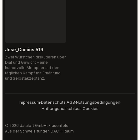
Jose_Comics 519
Zwei Würstchen diskutieren über
Diät und Gewicht – eine
humorvolle Metapher auf den
täglichen Kampf mit Ernährung
und Selbstakzeptanz.
Impressum
·
Datenschutz
·
AGB
·
Nutzungsbedingungen
·
Haftungsausschluss
·
Cookies
© 2026 dataloft GmbH, Frauenfeld
Aus der Schweiz für den DACH-Raum