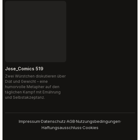
Jose_Comics 519
Zwei Würstchen diskutieren über
Diät und Gewicht – eine
humorvolle Metapher auf den
täglichen Kampf mit Ernährung
und Selbstakzeptanz.
Impressum
·
Datenschutz
·
AGB
·
Nutzungsbedingungen
·
Haftungsausschluss
·
Cookies