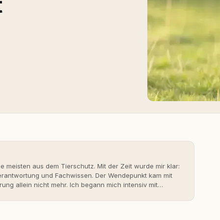
t
ie meisten aus dem Tierschutz. Mit der Zeit wurde mir klar:
 Verantwortung und Fachwissen. Der Wendepunkt kam mit
rung allein nicht mehr. Ich begann mich intensiv mit
erner Hundeerziehung auseinanderzusetzen. Nach meiner
rständnis Wissen ersetzt – nicht umgekehrt. Aus dieser
s- und Serviceportal für Hundehalter:innen in