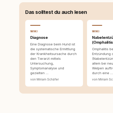
Deutschland, Österreich und der Schweiz. Me
seinen Hund versteht, trifft bessere Entsche
Das solltest du auch lesen
WIKI
WIKI
Diagnose
Nabelentz
(Omphalitis
Eine Diagnose beim Hund ist
die systematische Ermittlung
Omphalitis b
der Krankheitsursache durch
Entzündung 
den Tierarzt mittels
(Nabelentzün
Untersuchung,
allem bei n
Symptomanalyse und
Welpen auftr
gezielten …
durch eine 
von Miriam Schäfer
von Miriam Sc