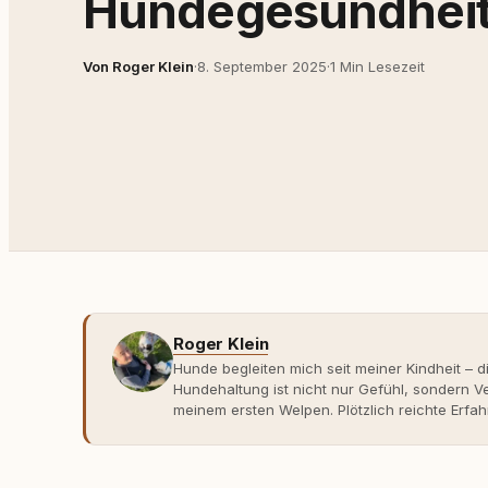
Hundegesundhei
Von Roger Klein
·
8. September 2025
·
1 Min Lesezeit
Roger Klein
Hunde begleiten mich seit meiner Kindheit – d
Hundehaltung ist nicht nur Gefühl, sondern
meinem ersten Welpen. Plötzlich reichte Erfah
Verhaltensbiologie, Trainingsethik und mod
Erfahrung entsteht echte Bindung dort, wo Ve
Entwicklung entstand rundum.dog – ein Wissen