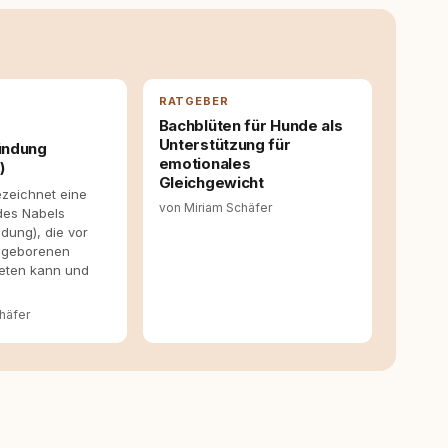
ine Überzeugung: Tierschutz beginnt mit Wissen. Wer
idungen – für ein Zusammenleben, das beiden guttut.
RATGEBER
Bachblüten für Hunde als
Unterstützung für
ündung
emotionales
)
Gleichgewicht
ezeichnet eine
von Miriam Schäfer
des Nabels
dung), die vor
eugeborenen
eten kann und
…
häfer